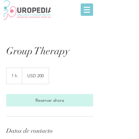
Group Therapy
200
dólares
1 h
1
USD 200
estadounidenses
Reservar ahora
Datos de contacto